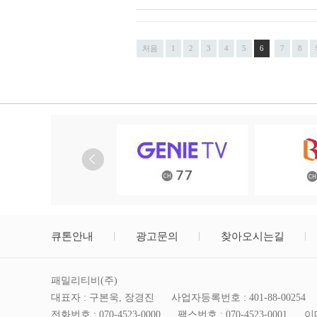
처음
1
2
3
4
5
6
7
8
큐톤안내
광고문의
찾아오시는길
패밀리티비(주)
대표자 : 구본욱, 장경진
사업자등록번호 : 401-88-00254
전화번호 : 070-4523-0000
팩스번호 : 070-4523-0001
이메