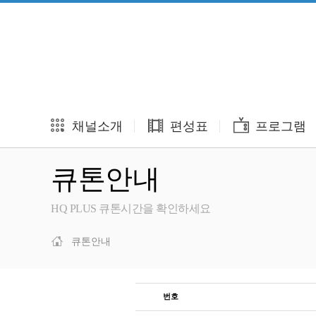
채널소개
편성표
프로그램
큐톤안내
HQ PLUS 큐톤시간을 확인하세요
큐톤안내
번호