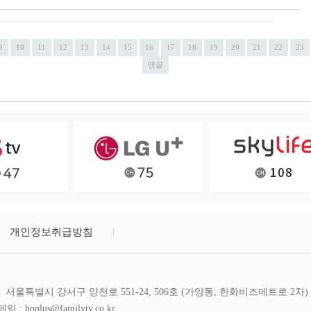
9
10
11
12
13
14
15
16
17
18
19
20
21
22
23
맨끝
개인정보취급방침
서울특별시 강서구 양천로 551-24, 506호 (가양동, 한화비즈메트로 2차)
일 : hqplus@familytv.co.kr