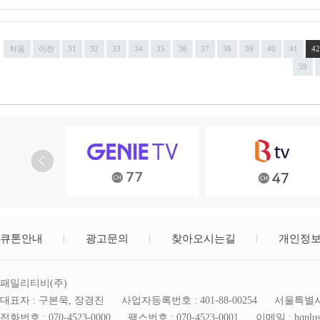
처음
이전
31
32
33
34
35
36
37
38
39
40
41
42
59
큐톤안내
광고문의
찾아오시는길
개인정
패밀리티비(주)
대표자 : 구본욱, 장경진
사업자등록번호 : 401-88-00254
서울특별시 
전화번호 : 070-4523-0000
팩스번호 : 070-4523-0001
이메일 : hqplus@