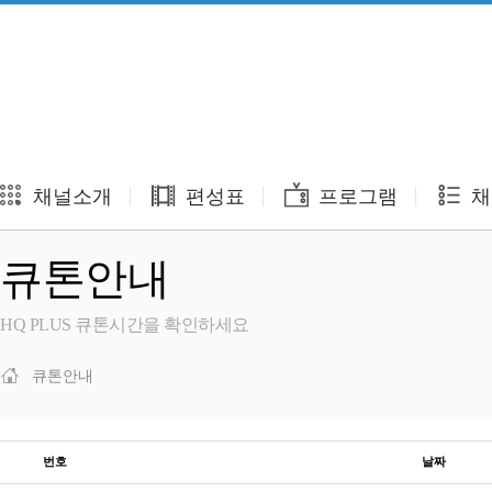
채널소개
편성표
프로그램
채
큐톤안내
HQ PLUS 큐톤시간을 확인하세요
큐톤안내
번호
날짜