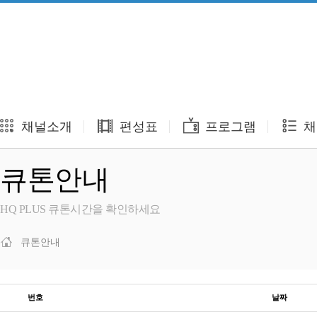
채널소개
편성표
프로그램
채
큐톤안내
HQ PLUS 큐톤시간을 확인하세요
큐톤안내
번호
날짜