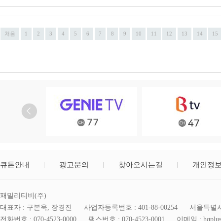
처음
1
2
3
4
5
6
7
8
9
10
11
12
13
14
15
큐톤안내
광고문의
찾아오시는길
개인정
패밀리티비(주)
대표자 : 구본욱, 장경진
사업자등록번호 : 401-88-00254
서울특별시 
전화번호 : 070-4523-0000
팩스번호 : 070-4523-0001
이메일 : hqplus@