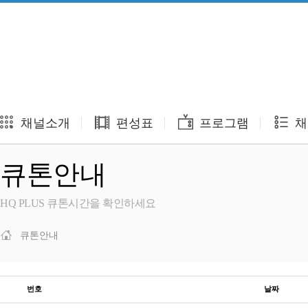
채널소개
편성표
프로그램
채
큐톤안내
HQ PLUS 큐톤시간을 확인하세요
큐톤안내
번호
날짜