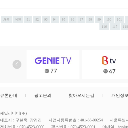
처음
이전
91
92
93
94
95
96
97
98
99
100
101
116
117
118
큐톤안내
광고문의
찾아오시는길
개인정
패밀리티비(주)
대표자 : 구본욱, 장경진
사업자등록번호 : 401-88-00254
서울특별시 
전화번호 : 070-4523-0000
팩스번호 : 070-4523-0001
이메일 : hqplus@