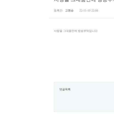
등록인:
고현승
22-11-10 22:06
사랑을 그대품안에 방송부탁입니다
댓글목록