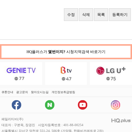
수정
삭제
목록
등록하기
HQ플러스가
몇번이지?
시청지역검색 바로가기
큐톤안내
광고문의
찾아오시는길
개인정보취급방침
패밀리티비(주)
대표자 : 구본욱, 장경진
사업자등록번호 : 401-88-00254
서울특별시 강서구 양천로 551-24, 506호 (가양동, 한화비즈메트로 2차)