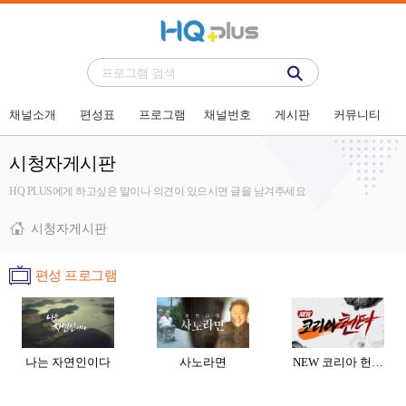
채널소개
편성표
프로그램
채널번호
게시판
커뮤니티
시청자게시판
HQ PLUS에게 하고싶은 말이나 의견이 있으시면 글을 남겨주세요
시청자게시판
편성 프로그램
나는 자연인이다
사노라면
NEW 코리아 헌…