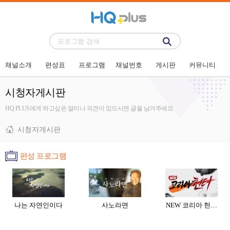
채널소개
편성표
프로그램
채널번호
게시판
커뮤니티
시청자게시판
HQ PLUS에게 하고싶은 말이나 의견이 있으시면 글을 남겨주세요
시청자게시판
편성 프로그램
나는 자연인이다
사노라면
NEW 코리아 헌…