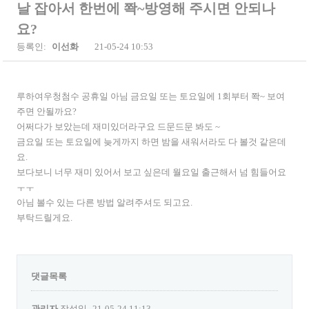
날 잡아서 한번에 쫙~방영해 주시면 안되나
요?
등록인:
이선화
21-05-24 10:53
루하여우청첨수 공휴일 아님 금요일 또는 토요일에 1회부터 쫙~ 보여
주면 안될까요?
어쩌다가 보았는데 재미있더라구요 드문드문 봐도 ~
금요일 또는 토요일에 늦게까지 하면 밤을 새워서라도 다 볼것 같은데
요.
보다보니 너무 재미 있어서 보고 싶은데 월요일 출근해서 넘 힘들어요
ㅜㅜ
아님 볼수 있는 다른 방법 알려주셔도 되고요.
부탁드릴게요.
댓글목록
관리자
작성일
21-05-24 11:13