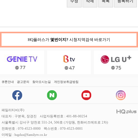
수정
삭제
목록
등록하기
HQ플러스가
몇번이지?
시청지역검색 바로가기
큐톤안내
광고문의
찾아오시는길
개인정보취급방침
패밀리티비(주)
대표자 : 구본욱, 장경진
사업자등록번호 : 401-88-00254
서울특별시 강서구 양천로 551-24, 506호 (가양동, 한화비즈메트로 2차)
전화번호 : 070-4523-0000
팩스번호 : 070-4523-0001
이메일 : hqplus@familytv.co.kr