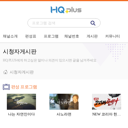
채널소개
편성표
프로그램
채널번호
게시판
커뮤니티
시청자게시판
HQ PLUS에게 하고싶은 말이나 의견이 있으시면 글을 남겨주세요
시청자게시판
편성 프로그램
나는 자연인이다
사노라면
NEW 코리아 헌…