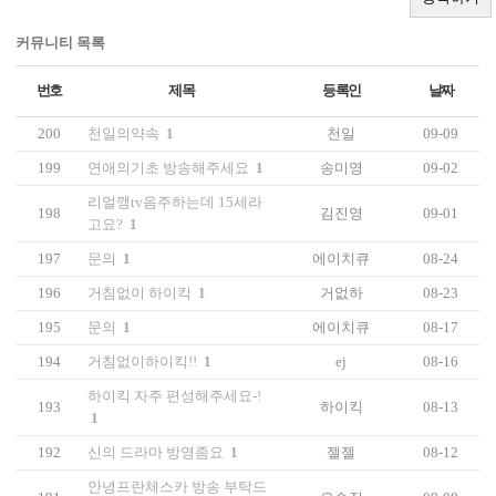
커뮤니티 목록
번호
제목
등록인
날짜
200
천일의약속
1
천일
09-09
199
연애의기초 방송해주세요
1
송미영
09-02
리얼깽tv음주하는데 15세라
198
김진영
09-01
고요?
1
197
문의
1
에이치큐
08-24
196
거침없이 하이킥
1
거없하
08-23
195
문의
1
에이치큐
08-17
194
거침없이하이킥!!
1
ej
08-16
하이킥 자주 편성해주세요-!
193
하이킥
08-13
1
192
신의 드라마 방영좀요
1
젤젤
08-12
안녕프란체스카 방송 부탁드