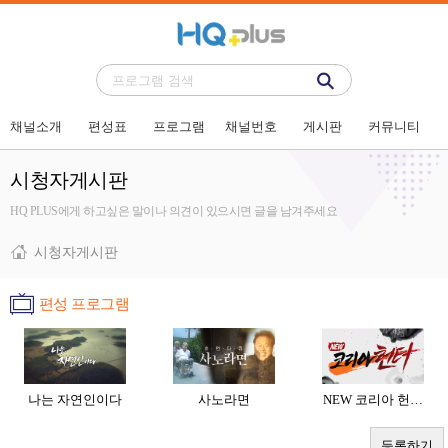
채널소개
편성표
프로그램
채널번호
게시판
커뮤니티
시청자게시판
HQ PLUS에게 하고싶은 말이나 의견이 있으시면 글을 남겨주세요
시청자게시판
편성 프로그램
나는 자연인이다
사노라면
NEW 코리아 헌…
등록하기