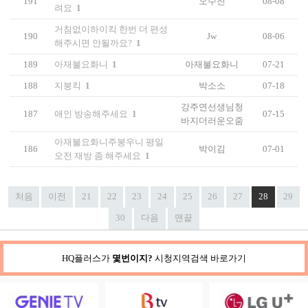
191
오수진
08-08
려요
1
거침없이하이킥 한번 더 편성
190
Jw
08-06
해주시면 안될까요?
1
189
아재불요화니
1
아재불요화니
07-21
188
지붕킥
1
박소소
07-18
강주연선생님청
187
애인 방송해주세요
1
07-15
바지더러운오줌
아재불요화니주붕우니 평일
186
박이김
07-01
오전 재방 좀 해주세요
1
처음
이전
21
22
23
24
25
26
27
28
29
30
다음
맨끝
HQ플러스가
몇번이지?
시청지역검색 바로가기