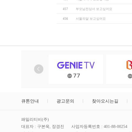
457
부모님전상서 보고싶어요
456
서울의달 보고싶어요
큐톤안내
광고문의
찾아오시는길
패밀리티비(주)
대표자 : 구본욱, 장경진
사업자등록번호 : 401-88-00254