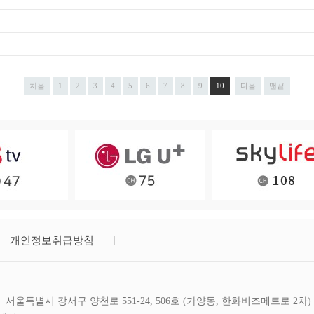
처음
1
2
3
4
5
6
7
8
9
10
다음
맨끝
개인정보취급방침
서울특별시 강서구 양천로 551-24, 506호 (가양동, 한화비즈메트로 2차)