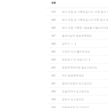
번호
470
제가 직접 쓴 기획안입니다. 차후 참고
469
제가 직접 쓴 기획안입니다.차후 참고 
468
제가 직접 기획한 <팝송을 이탈리아어로
467
꽃보다남자 방송부탁해요
466
갑자기 ㅜ
1
465
드라마 다시 틀어주세요
464
편성표가 안 보입니다
1
463
현장추적싸이렌 잘보고있어요
462
덕이 방송해주세요
461
젊은이의양지 보고싶어요
460
전설의마녀 보고싶어요
459
장녹수 보고싶어요
458
아들의여자 보고싶어요