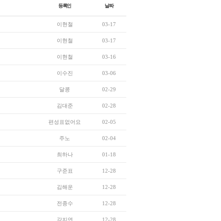
등록인
날짜
이현철
03-17
이현철
03-17
이현철
03-16
이수진
03-06
달콩
02-29
김대준
02-28
편성표없어요
02-05
주노
02-04
최하나
01-18
구준표
12-28
김해운
12-28
전종수
12-28
강지연
12-28