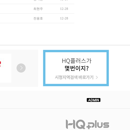
최현주
12-28
전용호
12-28