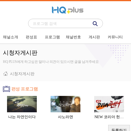
채널소개
편성표
프로그램
채널번호
게시판
커뮤니티
시청자게시판
HQ PLUS에게 하고싶은 말이나 의견이 있으시면 글을 남겨주세요
시청자게시판
편성 프로그램
나는 자연인이다
사노라면
NEW 코리아 헌…
등록하기