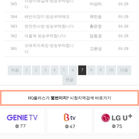
사랑이뭐길래 방송부탁합니
505
이상미
01-29
다
504
배반의장미 방송부탁해요
곽민송
01-29
503
완전한사랑 방송부탁합니다
황은정
01-29
502
여울목 방송부탁합니다
임동경
01-29
모래위의욕망 방송부탁합니
501
고윤상
01-29
다
처음
1
2
3
4
5
6
7
8
9
10
다음
맨끝
HQ플러스가
몇번이지?
시청지역검색 바로가기