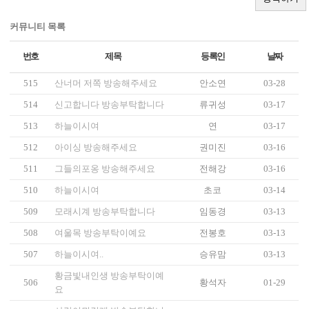
커뮤니티 목록
번호
제목
등록인
날짜
515
산너머 저쪽 방송해주세요
안소연
03-28
514
신고합니다 방송부탁합니다
류귀성
03-17
513
하늘이시여
연
03-17
512
아이싱 방송해주세요
권미진
03-16
511
그들의포옹 방송해주세요
전해강
03-16
510
하늘이시여
초코
03-14
509
모래시계 방송부탁합니다
임동경
03-13
508
여울목 방송부탁이예요
전봉호
03-13
507
하늘이시여..
승유맘
03-13
황금빛내인생 방송부탁이예
506
황석자
01-29
요